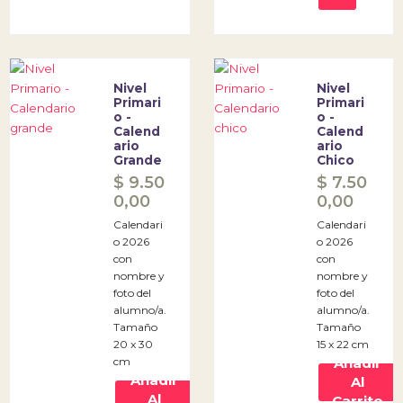
Nivel
Nivel
Primari
Primari
O -
O -
Calend
Calend
Ario
Ario
Grande
Chico
$
9.50
$
7.50
0,00
0,00
Calendari
Calendari
o 2026
o 2026
con
con
nombre y
nombre y
foto del
foto del
alumno/a.
alumno/a.
Tamaño
Tamaño
20 x 30
15 x 22 cm
cm
Añadir
Añadir
Al
Al
Carrito