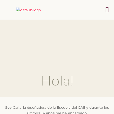
Ir
Me
al
contenido
Hola!
Soy Carla, la diseñadora de la Escuela del CAE y durante los
últimos 14 años me he encargado