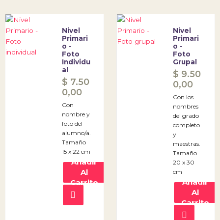
Nivel
Nivel
Primari
Primari
O -
O -
Foto
Foto
Individu
Grupal
Al
$
9.50
$
7.50
0,00
0,00
Con los
Con
nombres
nombre y
del grado
foto del
completo
alumno/a.
y
Tamaño
maestras.
15 x 22 cm
Tamaño
Añadir
20 x 30
Al
cm
Añadir
Carrito
Al
Carrito